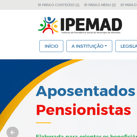
IR PARA O CONTEÚDO [1]
IR PARA O MENU [2]
IR PARA O
INÍCIO
A INSTITUIÇÃO
LEGISL
Aposentados
Pensionistas
Elaborada para orientar os beneficiár