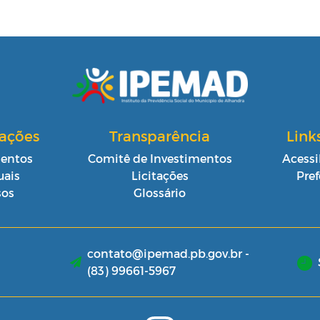
cações
Transparência
Link
entos
Comitê de Investimentos
Acessi
ais
Licitações
Pref
sos
Glossário
contato@ipemad.pb.gov.br -
(83) 99661-5967