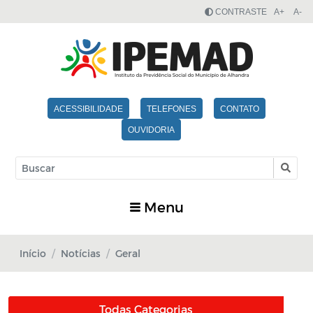
CONTRASTE
A+
A-
ACESSIBILIDADE
TELEFONES
CONTATO
OUVIDORIA
Menu
Início
Notícias
Geral
Todas Categorias