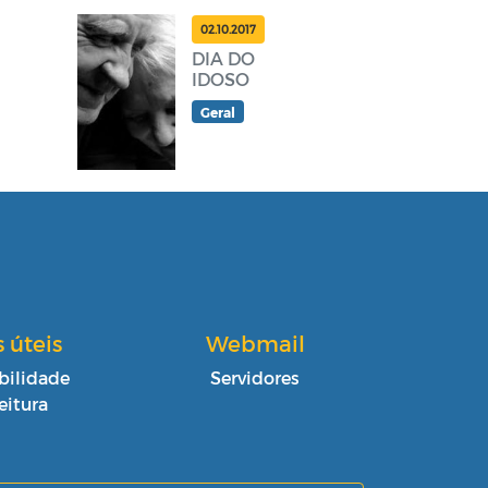
02.10.2017
DIA DO
IDOSO
Geral
s úteis
Webmail
bilidade
Servidores
eitura