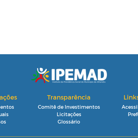
cações
Transparência
Link
entos
Comitê de Investimentos
Acessi
ais
Licitações
Pref
sos
Glossário