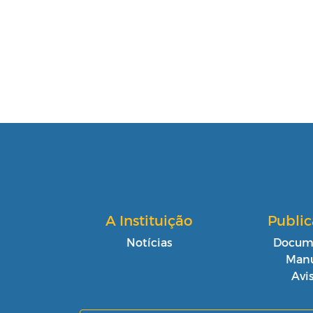
A Instituição
Publi
Notícias
Docum
Manu
Avi