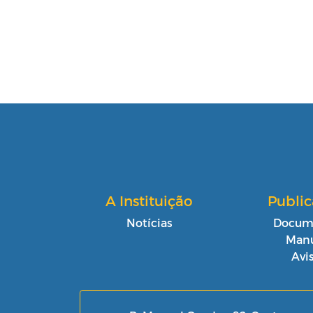
A Instituição
Publi
Notícias
Docum
Manu
Avi