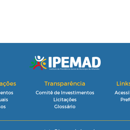
cações
Transparência
Link
entos
Comitê de Investimentos
Acessi
ais
Licitações
Pref
sos
Glossário