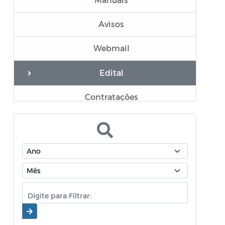
Avisos
Webmail
Edital
Contratações
CHECK-LIST REQUERIMENTOS
Documentos
Mensário oficial
Concurso Público
Diário oficial