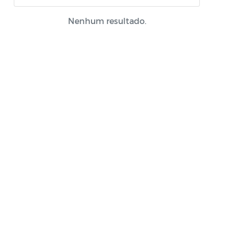
Portal do Contribuinte
Nenhum resultado.