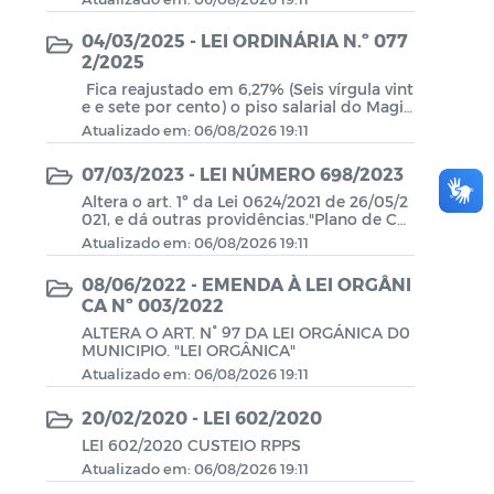
04/03/2025 - LEI ORDINÁRIA N.º 077
2/2025
Fica reajustado em 6,27% (Seis vírgula vint
e e sete por cento) o piso salarial do Magis
tério para o exercício de 2025, de acordo c
Atualizado em: 06/08/2026 19:11
om a Tabela Anexa.
07/03/2023 - LEI NÚMERO 698/2023
Altera o art. 1º da Lei 0624/2021 de 26/05/2
021, e dá outras providências."Plano de Cu
steio Normal" 'Plano de Custeio Suplemen
Atualizado em: 06/08/2026 19:11
tar"
08/06/2022 - EMENDA À LEI ORGÂNI
CA Nº 003/2022
ALTERA O ART. N° 97 DA LEI ORGÁNICA D0
MUNICIPIO. "LEI ORGÂNICA"
Atualizado em: 06/08/2026 19:11
20/02/2020 - LEI 602/2020
LEI 602/2020 CUSTEIO RPPS
Atualizado em: 06/08/2026 19:11