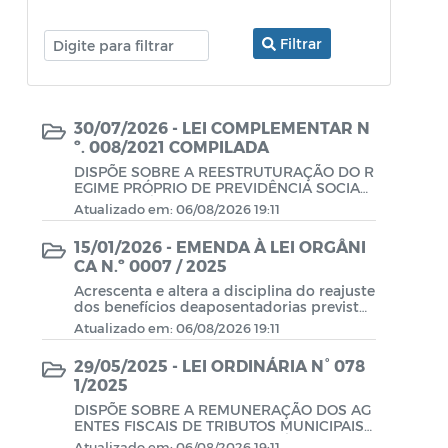
Filtrar
30/07/2026 - LEI COMPLEMENTAR N
º. 008/2021 COMPILADA
DISPÕE SOBRE A REESTRUTURAÇÃO DO R
EGIME PRÓPRIO DE PREVIDÊNCIA SOCIAL
DO MUNICÍPIO DE ALHANDRA/PB, EM CON
Atualizado em: 06/08/2026 19:11
FORMIDADE COM A EMENDA CONSTITUCI
ONAL Nº 103/2019, E DÁ OUTRAS PROVIDÊ
15/01/2026 - EMENDA À LEI ORGÂNI
NCIAS.
CA N.º 0007 / 2025
Acrescenta e altera a disciplina do reajuste
dos benefícios deaposentadorias previstos
nos art. 97, art. 97-A, § 6º, art. 97-B e art. 97
Atualizado em: 06/08/2026 19:11
-D, em conformidade com a Emenda Cons
titucional n.º 103/19 e com aLei Compleme
29/05/2025 - LEI ORDINÁRIA N° 078
ntar Municipal n.º 008/2021 e dá outras pr
1/2025
ovidências.
DISPÕE SOBRE A REMUNERAÇÃO DOS AG
ENTES FISCAIS DE TRIBUTOS MUNICIPAIS
E AUDITORES FISCAIS TRIBUTÁRIOS”
Atualizado em: 06/08/2026 19:11