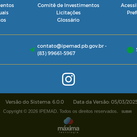
entos
Comitê de Investimentos
Acessi
ais
Licitações
Pref
sos
Glossário
contato@ipemad.pb.gov.br -
(83) 99661-5967
Versão do Sistema: 6.0.0
Data da Versão: 05/03/202
Copyright © 2026 IPEMAD. Todos os direitos reservados.
SUBIR